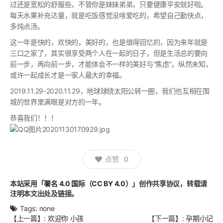
过还是宽松的舒服些，不管你是妹妹弟弟，只要健康平安就好啦。
每天水果补充达量，就是吃饭感觉没啥爱吃的，希望自己勤快点，
多炖点汤。
这一年是快的，欢快的，美好的，也是值得回忆的，因为来年就是
三口之家了，其实很享受两个人在一起的日子，但是生活总的要向
前一步，再向前一步，才能体会不一样的美好与“焦虑”，纵然未知，
或许一起成长才是一家人最大的幸福。
2019.11.29-2020.11.29，地球球绕太阳公转一圈，我们也互相在围
城的世界里满眼是对方的一年。
恭喜我们！！！
点赞
0
本站采用
「署名 4.0 国际（CC BY 4.0）」
创作共享协议，转载请
注明本文出处及链接。
Tags:
none
文
【上一篇】:
欢迎你 小孩
【下一篇】:
孕期小记