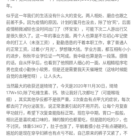
年。
似乎这一年我们的生活没有什么大的变化，两人相处、磨合也跟之
前差不多。因为疫情的原因，计划的蜜月也没去，除了怕“死”，后面
疫情稍微减轻也没时间出门了（怀宝宝），可能下次二人游出行又
是很久很久了。这一年的事业方面，两个人也算是不忘初心牢记使
命的打工人（未涨工资），勤勤恳恳的干着本职工作，拿了普通人
的正常工资，过着小“月光”，梦想赚大钱。学业方面，都互相有小小
的进步，秋秋毕业学位证一气呵成，我中级也算是告一段落。感情
的话，自从怀孕后，也看到了他照顾人细心的一面，从粗糙程序宅
男也变成小勤快小软男，但是还是需要我天天催睡觉（这啥时候能
自觉的去睡觉呀），让人头大。
当然最大的收获还是琦琦了，今天是2020年11月30日，琦琦
17W+5D,除了吃维生素、钙、铁让我好几次都吐了（可能喉咙
细），其实其他孕反都不是很严重，2次查血有点甲亢的症状，每次
都去问了内分泌医生，说正常激素引起的不用开药，让每个月复查
甲功就行，希望下次复查能指标正常。现在孕中期，胃口一般般，
相比还是喜欢咸口味的，辣的酸的也都爱吃，但是甜的吃的少，也
不讨厌。体重53KG了，肚子也涨了，平躺着摸小肚子有点硬硬的。
尴尬的是现在穿孕妇裤也有点亏不起，自己原来的裤子又紧了，不