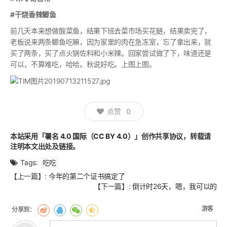
#干烧香辣鲫鱼
前几天本来想做酸菜鱼，结果下班去菜市场买花鲢，结果卖完了，
老板说来两条鲫鱼吃嘛，因为家里的肉在急冻室，忘了拿出来，就
买了两条，买了点火锅佐料和小米辣。回家尝试做了下，味道还是
可以，不算难吃，哈哈。秋说好吃。上图上图。
点赞
0
本站采用
「署名 4.0 国际（CC BY 4.0）」
创作共享协议，转载请
注明本文出处及链接。
Tags:
吃吃
文
【上一篇】:
今年的第二个证书搞定了
章
【下一篇】:
倒计时26天，嗯，我可以的
翻
页
游客