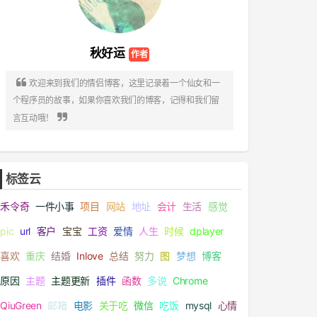
秋好运

欢迎来到我们的情侣博客，这里记录着一个仙女和一
个程序员的故事，如果你喜欢我们的博客，记得和我们留

言互动哦！
标签云
禾令奇
一件小事
项目
网站
地址
会计
生活
感觉
pic
url
客户
宝宝
工资
爱情
人生
时候
dplayer
喜欢
重庆
结婚
Inlove
总结
努力
图
梦想
博客
原因
主题
主题更新
插件
函数
多说
Chrome
QiuGreen
邮箱
电影
关于吃
微信
吃饭
mysql
心情