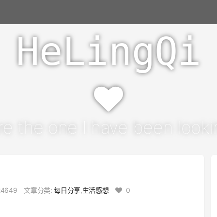
HeLingQi
re the one I have been lookin
4649
文章分类:
每日分享
,
生活感想
0