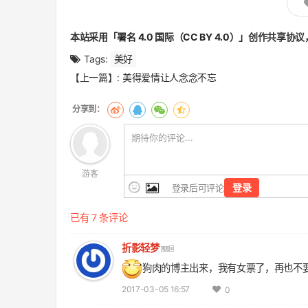
本站采用
「署名 4.0 国际（CC BY 4.0）」
创作共享协议
Tags:
美好
文
【上一篇】:
美得爱情让人念念不忘
章
翻
页
游客
登录
登录后可评论
已有 7 条评论
折影轻梦
狗肉的博主出来，我有女票了，再也不
2017-03-05 16:57
0