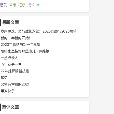
感受
自考
程序
成长
o
最新文章
岁序更迭，爱与成长永续：2025回顾与2026展望
新的一年新的开始！
2023年总结与新一年愿望
聊聊家里装修那些事儿 - 网络篇
一点点长大
五年就是一生
77妹妹解锁新技能
527
又穷有幸福的2021
半岁快乐
热评文章