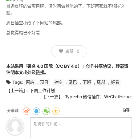
最近疯狂的做项目啊，没时间做其他的了，下班回家就不想碰这
些。
周日抽空小改了下网站的尾部。
总觉得尾巴不好看
点赞
0
本站采用
「署名 4.0 国际（CC BY 4.0）」
创作共享协议，转载请
注明本文出处及链接。
Tags:
网站
,
项目
,
抽空
,
尾巴
,
下班
,
尾部
,
好看
文
【上一篇】:
下周工作计划
章
【下一篇】:
Typecho 微信插件：WeChatHelper
翻
页
游客