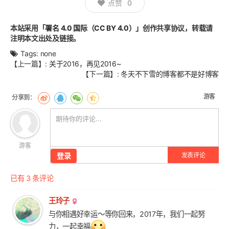
点赞
0
本站采用
「署名 4.0 国际（CC BY 4.0）」
创作共享协议，转载请
注明本文出处及链接。
Tags:
none
文
【上一篇】:
关于2016，再见2016~
章
【下一篇】:
冬天不下雪的博客都不是好博客
翻
页
游客
游客
登录
发表评论
已有 3 条评论
王玲子
与你相遇好幸运～等你回来，2017年，我们一起努
力，一起幸福