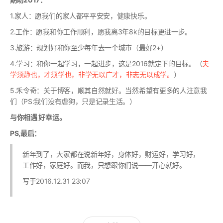
1.家人：愿我们的家人都平平安安，健康快乐。
2.工作：愿我和你工作顺利，愿我离3年8k的目标更进一步。
3.旅游：规划好和你至少每年去一个城市（最好2+）
4.学习：和你一起学习，一起进步，这是2016就定下的目标。（
夫
学须静也，才须学也，非学无以广才，非志无以成学。
）
5.禾令奇：关于博客，顺其自然就好。当然希望有更多的人注意我
们（PS:我们没有虐狗，只是记录生活。）
与你相遇 好幸运。
PS,最后：
新年到了，大家都在说新年好，身体好，财运好，学习好，
工作好，家庭好。而我，只想跟你们说——开心就好。
写于2016.12.31 23:07