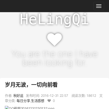
HeLingQi
You are the one I have
been looking for.
岁月无波，一切向前看
作者:
秋好运
发布时间:
2016-12-31 22:57
阅读次数: 18612
文
章分类:
每日分享
,
生活感想
0