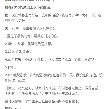
站在2016的尾巴上以下这些话。
第一次在博客上写总结，去年的油纸伞我没写。今年大不一样，祝
愿明年会更好。
关于2016，我主要做了这几件事：
1.遇见了最美的你，最美好时光的你。
2.毕业，从学生狗进化到程序猿。
3.建立了“禾令奇”。
4.读万卷书，不如行万里路。（和你去了武汉、庐山、景德镇）
5.辞职。
2016诸多遗憾，最大的遗憾就说在这最后一天，我没在你身边，没
能陪你一起过。
时间是一把杀猪刀，感慨时间飞逝。有时候甚是惶恐，觉得目前一
无所有，年龄就渐渐大了，生怕自己一生碌碌无为。
或许这是每一个学生走出社会都会有的心理变化吧。
期盼2017：