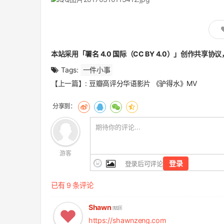
本站采用
「署名 4.0 国际（CC BY 4.0）」
创作共享协议
Tags:
一件小事
文
【上一篇】:
豆瓣高评分华语影片 《驴得水》MV
章
翻
页
游客
登录
登录后可评论
已有 9 条评论
Shawn
https://shawnzeng.com