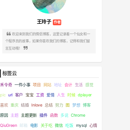
王玲子

欢迎来到我们的情侣博客，这里记录着一个仙女和一
个程序员的故事，如果你喜欢我们的博客，记得和我们留

言互动哦！
标签云
禾令奇
一件小事
项目
网站
地址
会计
生活
感觉
pic
url
客户
宝宝
工资
爱情
人生
时候
dplayer
喜欢
重庆
结婚
Inlove
总结
努力
图
梦想
博客
原因
主题
主题更新
插件
函数
多说
Chrome
QiuGreen
邮箱
电影
关于吃
微信
吃饭
mysql
心情