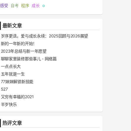
感受
自考
程序
成长
o
最新文章
岁序更迭，爱与成长永续：2025回顾与2026展望
新的一年新的开始！
2023年总结与新一年愿望
聊聊家里装修那些事儿 - 网络篇
一点点长大
五年就是一生
77妹妹解锁新技能
527
又穷有幸福的2021
半岁快乐
热评文章