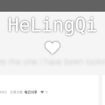
HeLingQi
re the one I have been lookin
9262
文章分类:
每日分享
0