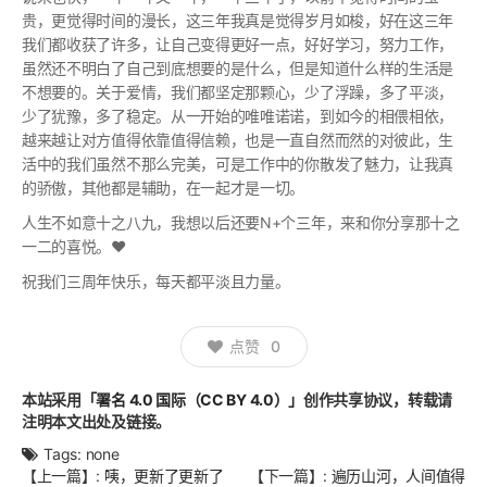
贵，更觉得时间的漫长，这三年我真是觉得岁月如梭，好在这三年
我们都收获了许多，让自己变得更好一点，好好学习，努力工作，
虽然还不明白了自己到底想要的是什么，但是知道什么样的生活是
不想要的。关于爱情，我们都坚定那颗心，少了浮躁，多了平淡，
少了犹豫，多了稳定。从一开始的唯唯诺诺，到如今的相偎相依，
越来越让对方值得依靠值得信赖，也是一直自然而然的对彼此，生
活中的我们虽然不那么完美，可是工作中的你散发了魅力，让我真
的骄傲，其他都是辅助，在一起才是一切。
人生不如意十之八九，我想以后还要N+个三年，来和你分享那十之
一二的喜悦。❤
祝我们三周年快乐，每天都平淡且力量。
点赞
0
本站采用
「署名 4.0 国际（CC BY 4.0）」
创作共享协议，转载请
注明本文出处及链接。
Tags:
none
文
【上一篇】:
咦，更新了更新了
【下一篇】:
遍历山河，人间值得