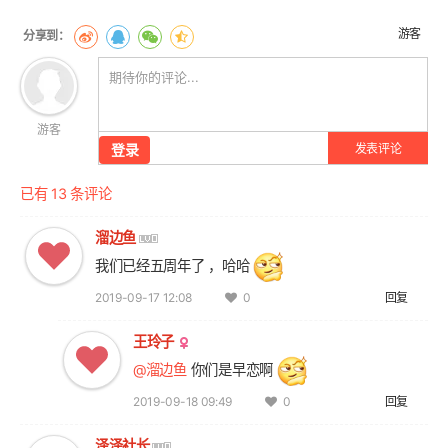
章
翻
游客
页
游客
登录
发表评论
已有 13 条评论
溜边鱼
我们已经五周年了 ，哈哈
2019-09-17 12:08
回复
0
王玲子
@溜边鱼
你们是早恋啊
2019-09-18 09:49
回复
0
泽泽社长