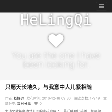
HeLingQi
You are the one I have
been looking for.
只愿天长地久，与我意中人儿紧相随
作者:
秋好运
发布时间:
2016-12-18 09:36
阅读次数: 17949
文
章分类:
每日分享
0
大清早就被旁边幼儿园的小孩吵醒了。最近睡眠比较差，总是做