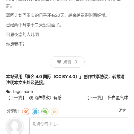
梦。
离回计划回重庆的日子还有20天，越来越觉得时间好慢。
已经两个月零十二天没见面了。
日思夜念的人儿啊
你想我不？
点赞
0
本站采用
「署名 4.0 国际（CC BY 4.0）」
创作共享协议，转载请
注明本文出处及链接。
Tags:
none
文
【上一篇】:
观《驴得水》有感
【下一篇】:
告白氢气球
章
翻
游客
页