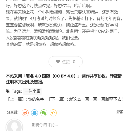
呀，好想这个月快点过完，好想过年。哈哈哈啊。
现在每天晚上花一个小时看视频，感觉只要认真听讲，还是有效
果，就怕明年4月考试的时候忘了，先把基础打下，背的明年再背，
宝宝要监督我啊，我就是没毅力，拖延症严重。还是想好好学习
嘛。为了远方。滑稽滑稽滑稽脸。准备明年还是报个CPA的两门，
人家都都都在努力呢呢呢呢呢，我们也要。
其他的事，就是想你咯，想你咯想你咯。
点赞
0
本站采用
「署名 4.0 国际（CC BY 4.0）」
创作共享协议，转载请
注明本文出处及链接。
Tags:
一件小事
文
【上一篇】:
你的名字
【下一篇】:
就这么一直一直一直腻歪下去！
章
翻
游客
页