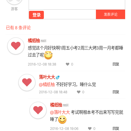
游客
登录
发表评论
已有 8 条评论
橘纸柚
感觉这个月好快啊1周五小考2周三大烤3周一月考都睡
过去了呢
2016-12-08 18:38
回复
0
落叶大大
@橘纸柚
不好好学习，睡什么觉
2016-12-08 18:48
回复
0
橘纸柚
@落叶大大
考试啊根本考不出来写写完就
睡了
2016-12-08 19:06
回复
0