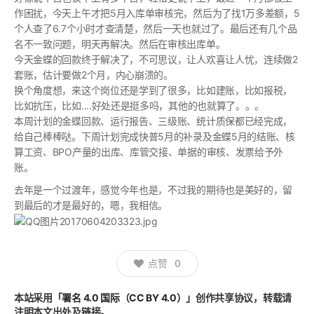
作困扰，今天上午才把5月入库单审核完，然后为了找1万多差额，5
个人查了6.7个小时才查清楚，然后一天也就过了。最后还有几个品
名不一致问题，明天再解决。然后在审核出库单。
今天金蝶的回款终于解决了，不可思议，让人欢喜让人忧，连续做2
套账，估计要做2个月，内心崩溃的。
换个角度想，来这个岗位还是学到了很多，比如建账，比如报税，
比如抗压，比如....好处还是挺多吗，其他的也就算了。。。
本周计划的金蝶回款、运行报告、三级账、统计质保都已经完成，
给自己棒棒哒。下周计划完成快普5月的补录及金蝶5月的结账、核
算工资、BPO产量的出库、库管交接、单据的审核、发票给予外
账。
去年是一个过渡年，感觉今年也是，不过我的期待也是美好的，留
到最后的才是最好的，嗯，我相信。
点赞
0
本站采用
「署名 4.0 国际（CC BY 4.0）」
创作共享协议，转载请
注明本文出处及链接。