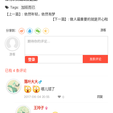
Tags:
加班而已
文
【上一篇】:
依然年轻，依然有梦
章
【下一篇】:
做人最重要的就是开心啦
翻
页
游客
游客
登录
发表评论
已有 4 条评论
落叶大大
哪儿错了
2017-06-04 20:55
回复
0
王玲子