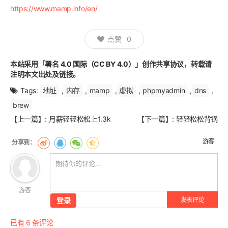
https://www.mamp.info/en/
点赞
0
本站采用
「署名 4.0 国际（CC BY 4.0）」
创作共享协议，转载请
注明本文出处及链接。
Tags:
地址
,
内存
,
mamp
,
虚拟
,
phpmyadmin
,
dns
,
brew
文
【上一篇】:
月薪轻轻松松上1.3k
【下一篇】:
轻轻松松背锅
章
翻
游客
页
游客
登录
发表评论
已有 6 条评论