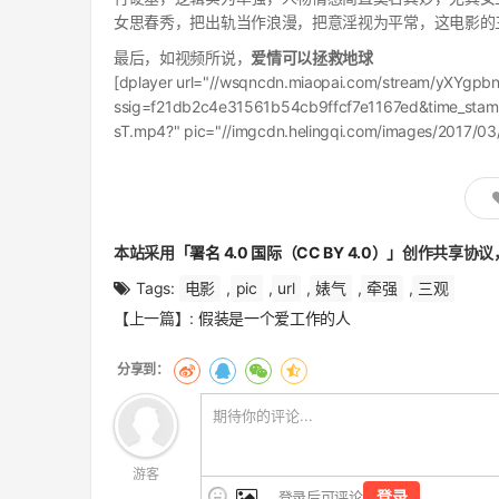
女思春秀，把出轨当作浪漫，把意淫视为平常，这电影的
最后，如视频所说，
爱情可以拯救地球
[dplayer url="//wsqncdn.miaopai.com/stream/yXYg
ssig=f21db2c4e31561b54cb9ffcf7e1167ed&time_s
sT.mp4?" pic="//imgcdn.helingqi.com/images/2017/0
本站采用
「署名 4.0 国际（CC BY 4.0）」
创作共享协议
Tags:
电影
,
pic
,
url
,
婊气
,
牵强
,
三观
文
【上一篇】:
假装是一个爱工作的人
章
翻
页
游客
登录
登录后可评论