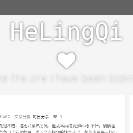
HeLingQi
re the one I have been lookin
9460
文章分类:
每日分享
0
效很不错，堪比好莱坞质感，但故事内核真是low到不行，剧情强
主角见了外星帅哥，羞涩合不拢腿的婊气十足，整部电影是一场少