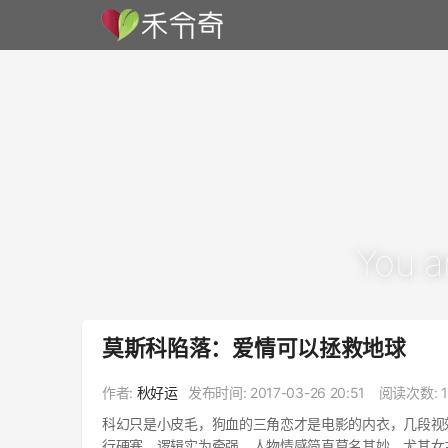
You a
莫斯科陷落：爱情可以拯救地球
作者:
秋好运
发布时间:
2017-03-26 20:51
阅读次数: 1
科幻只是小皮毛，狗血的三角恋才是电影的内衣，几段视
行硬塞，逻辑实为牵强，人物情感简直莫名其妙，尤其女