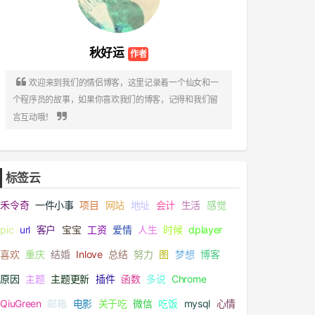
秋好运

欢迎来到我们的情侣博客，这里记录着一个仙女和一
个程序员的故事，如果你喜欢我们的博客，记得和我们留

言互动哦！
标签云
禾令奇
一件小事
项目
网站
地址
会计
生活
感觉
pic
url
客户
宝宝
工资
爱情
人生
时候
dplayer
喜欢
重庆
结婚
Inlove
总结
努力
图
梦想
博客
原因
主题
主题更新
插件
函数
多说
Chrome
QiuGreen
邮箱
电影
关于吃
微信
吃饭
mysql
心情