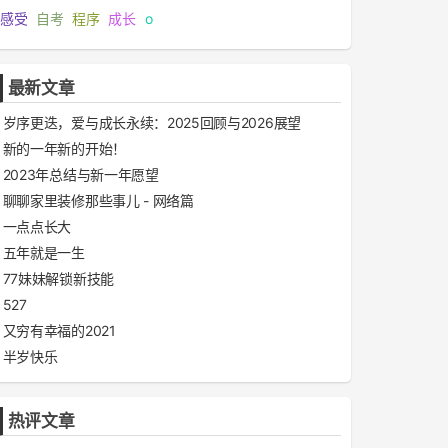
感受
自考
程序
成长
o
最新文章
岁序更迭，爱与成长永续：2025回顾与2026展望
新的一年新的开始！
2023年总结与新一年愿望
聊聊家里装修那些事儿 - 网络篇
一点点长大
五年就是一生
77妹妹解锁新技能
527
又穷有幸福的2021
半岁快乐
热评文章