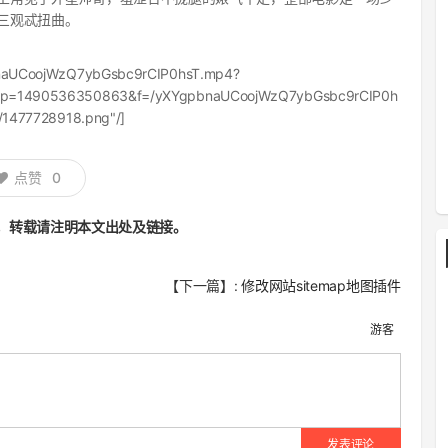
三观忒扭曲。
pbnaUCoojWzQ7ybGsbc9rCIP0hsT.mp4?
tamp=1490536350863&f=/yXYgpbnaUCoojWzQ7ybGsbc9rCIP0h
3/1477728918.png"/]
点赞
0
，转载请注明本文出处及链接。
【下一篇】:
修改网站sitemap地图插件
游客
发表评论