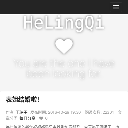
HeLingQi
You are the one I have
been looking for.
表姐结婚啦！
作者:
王玲子
发布时间:
2016-10-29 19:30
阅读次数: 22301
文
章分类:
每日分享
0
每年给她的新年祝福都是早点找到如意郎君，今天终于圆满了，也