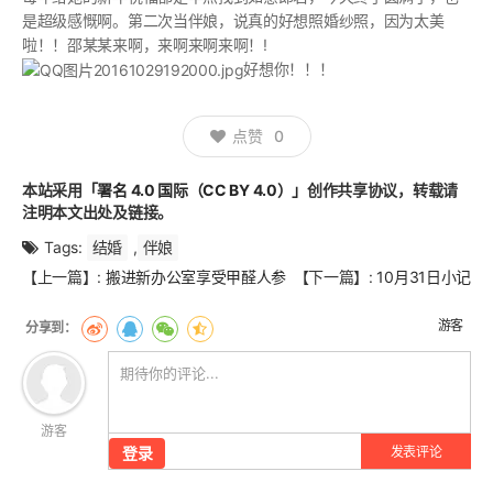
是超级感慨啊。第二次当伴娘，说真的好想照婚纱照，因为太美
啦！！邵某某来啊，来啊来啊来啊！!
好想你！！！
点赞
0
本站采用
「署名 4.0 国际（CC BY 4.0）」
创作共享协议，转载请
注明本文出处及链接。
Tags:
结婚
,
伴娘
文
【上一篇】:
搬进新办公室享受甲醛人参
【下一篇】:
10月31日小记
章
翻
游客
页
游客
登录
发表评论