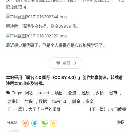
这里我们可以使用SELECT的结果再通过一个中间表SELECT，可以
避免此错误
解决后，清理多余数据，剩余39939 条。
最近很少写代码了，但是个人觉得还是应该加强学习了。
点赞
0
本站采用
「署名 4.0 国际（CC BY 4.0）」
创作共享协议，转载请
注明本文出处及链接。
Tags:
网站
,
select
,
项目
,
物流
,
性质
,
乡镇
,
省市
,
办事处
,
字段
,
数据
,
town_id
,
删除
,
多余
文
【上一篇】:
大学毕业后的重聚
【下一篇】:
今日晚餐
章
翻
游客
页