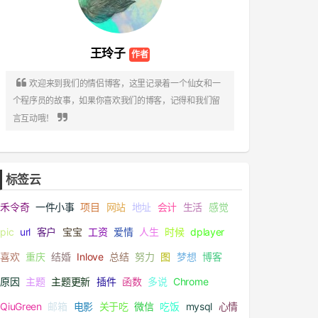
王玲子

欢迎来到我们的情侣博客，这里记录着一个仙女和一
个程序员的故事，如果你喜欢我们的博客，记得和我们留

言互动哦！
标签云
禾令奇
一件小事
项目
网站
地址
会计
生活
感觉
pic
url
客户
宝宝
工资
爱情
人生
时候
dplayer
喜欢
重庆
结婚
Inlove
总结
努力
图
梦想
博客
原因
主题
主题更新
插件
函数
多说
Chrome
QiuGreen
邮箱
电影
关于吃
微信
吃饭
mysql
心情