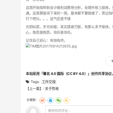
这周开始指导新会计做利润费用分析，处理外账三级账，
通。这周算是闲下来的一周，基本都不要我做了，旁边指
打个吧比。。。运气还是不错
光阴似箭，岁月如梭，其实感谢万联，有那么多不愉快，
心，抱怨是抱怨，信任是信任。
记住自己初心：有始有终。
本站采用
「署名 4.0 国际（CC BY 4.0）」
创作共享协议
Tags:
工作交接
文
【上一篇】:
关于性格
章
翻
页