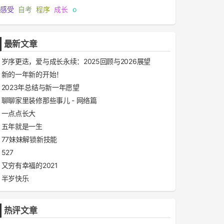
感受
自考
程序
成长
o
最新文章
岁序更迭，爱与成长永续：2025回顾与2026展望
新的一年新的开始！
2023年总结与新一年愿望
聊聊家里装修那些事儿 - 网络篇
一点点长大
五年就是一生
77妹妹解锁新技能
527
又穷有幸福的2021
半岁快乐
热评文章