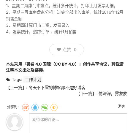
1、星期二海康门市盘点，统计多开统计，打印上月发票明细，
2、星期三写库房盘点分析，过完全部出入库单，统计2016年12月
销售金额
3、星期四计算门市工资，发票录入
4、发票统计，追踪订单 ，统计1月销售
点赞
0
本站采用
「署名 4.0 国际（CC BY 4.0）」
创作共享协议，转载请
注明本文出处及链接。
Tags:
工作计划
文
【上一篇】:
冬天不下雪的博客都不是好博客
章
【下一篇】:
情深深，雾蒙蒙
翻
页
游客