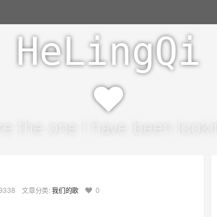
HeLingQi
re the one I have been lookin
9338
文章分类:
我们的歌
0