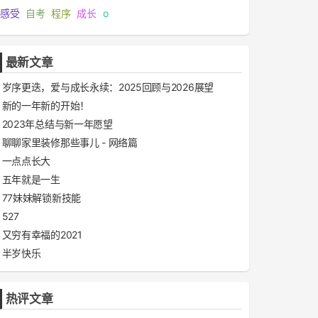
感受
自考
程序
成长
o
最新文章
岁序更迭，爱与成长永续：2025回顾与2026展望
新的一年新的开始！
2023年总结与新一年愿望
聊聊家里装修那些事儿 - 网络篇
一点点长大
五年就是一生
77妹妹解锁新技能
527
又穷有幸福的2021
半岁快乐
热评文章