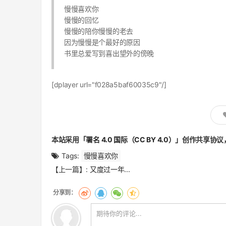
慢慢喜欢你
慢慢的回忆
慢慢的陪你慢慢的老去
因为慢慢是个最好的原因
书里总爱写到喜出望外的傍晚
[dplayer url="f028a5baf60035c9"/]
本站采用
「署名 4.0 国际（CC BY 4.0）」
创作共享协议
Tags:
慢慢喜欢你
文
【上一篇】:
又度过一年...
章
翻
页