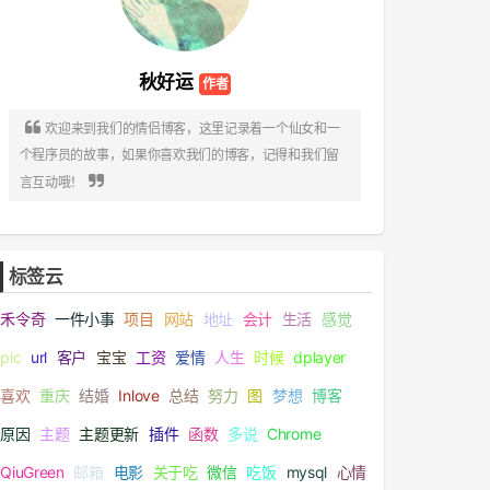
秋好运

欢迎来到我们的情侣博客，这里记录着一个仙女和一
个程序员的故事，如果你喜欢我们的博客，记得和我们留

言互动哦！
标签云
禾令奇
一件小事
项目
网站
地址
会计
生活
感觉
pic
url
客户
宝宝
工资
爱情
人生
时候
dplayer
喜欢
重庆
结婚
Inlove
总结
努力
图
梦想
博客
原因
主题
主题更新
插件
函数
多说
Chrome
QiuGreen
邮箱
电影
关于吃
微信
吃饭
mysql
心情