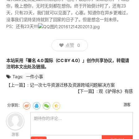
你，晚上想你，无时无刻都在想你。终于开始倒计时了，还有23
天，只有23天，我们就可以见面了，心塞。知道你在异乡更难过，
没事我们坚持坚持就到了回家的日子了。但是想念一刻未停。
PS：还有23天!!!!
点赞
0
本站采用
「署名 4.0 国际（CC BY 4.0）」
创作共享协议，转载请
注明本文出处及链接。
Tags:
一件小事
文
【上一篇】:
记一次七牛资源迁移及资源跨域问题解决方案
章
【下一篇】:
观《驴得水》有感
翻
页
游客
游客