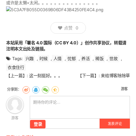
或许是太懒+太闲。。。。。。。。。。。。。。。
点赞
0
本站采用
「署名 4.0 国际（CC BY 4.0）」
创作共享协议，转载请
注明本文出处及链接。
Tags:
兴趣
,
时候
,
人情
,
忧郁
,
养活
,
稀饭
,
世故
,
衣食住行
文
【上一篇】:
这一刻挺好。。。
【下一篇】:
来给博客除除草
章
翻
游客
页
游客
登录
发表评论