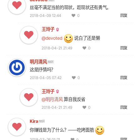
丝毫不满足当前的现状，趁现状还有勇气。
2018-04-09 12:44
回复
0
王玲子
@devoted
说白了还是懒
2018-04-21 21:49
回复
0
明月清风
这是抒情吗？
2018-04-05 07:42
回复
0
王玲子
@明月清风
算自我反省
2018-04-21 21:49
回复
0
Kira
你赚钱是为了什么？——吃烤面筋
2018-03-26 01:21
回复
0