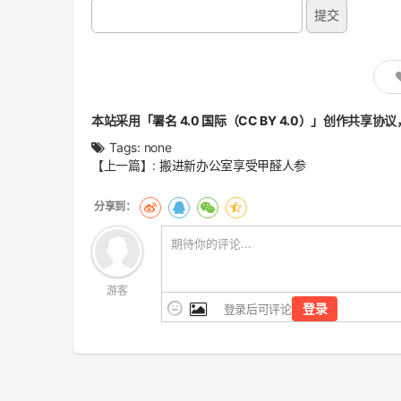
本站采用
「署名 4.0 国际（CC BY 4.0）」
创作共享协议
Tags:
none
文
【上一篇】:
搬进新办公室享受甲醛人参
章
翻
页
游客
登录
登录后可评论