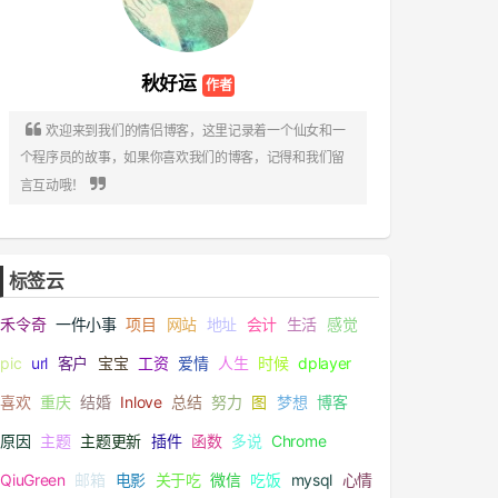
秋好运

欢迎来到我们的情侣博客，这里记录着一个仙女和一
个程序员的故事，如果你喜欢我们的博客，记得和我们留

言互动哦！
标签云
禾令奇
一件小事
项目
网站
地址
会计
生活
感觉
pic
url
客户
宝宝
工资
爱情
人生
时候
dplayer
喜欢
重庆
结婚
Inlove
总结
努力
图
梦想
博客
原因
主题
主题更新
插件
函数
多说
Chrome
QiuGreen
邮箱
电影
关于吃
微信
吃饭
mysql
心情