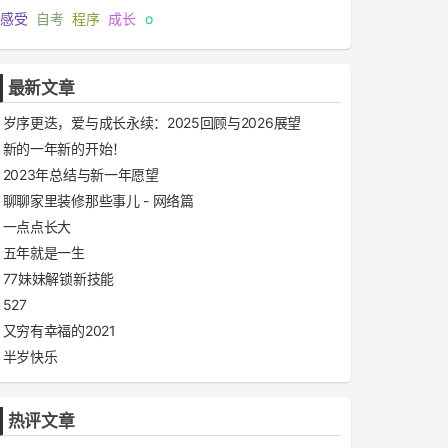
感受
自考
程序
成长
o
最新文章
岁序更迭，爱与成长永续：2025回顾与2026展望
新的一年新的开始！
2023年总结与新一年愿望
聊聊家里装修那些事儿 - 网络篇
一点点长大
五年就是一生
77妹妹解锁新技能
527
又穷有幸福的2021
半岁快乐
热评文章