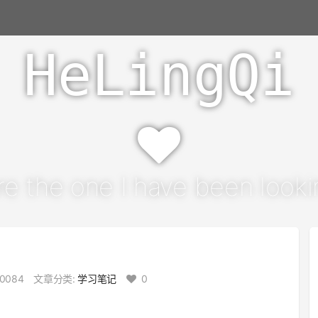
HeLingQi
re the one I have been lookin
0084
文章分类:
学习笔记
0